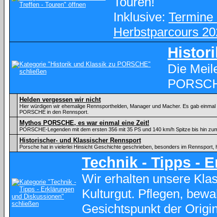
Touren!
Inklusive:
Termine 
Herbstparcours 20
Histor
Die Meil
PORSC
Helden vergessen wir nicht
Hier würdigen wir ehemalige Rennsporthelden, Manager und Macher. Es gab einmal ei
PORSCHE in den Rennsport.
Mythos PORSCHE, es war einmal eine Zeit!
PORSCHE-Legenden mit dem ersten 356 mit 35 PS und 140 km/h Spitze bis hin zu
Historischer- und Klassischer Rennsport
Porsche hat in vielerlei Hinsicht Geschichte geschrieben, besonders im Rennsport, 
Technik - Tipps - 
Wir erhalten unsere Kl
Kulturgut. Pflegen, bewa
Gesichtspunkt der Origina