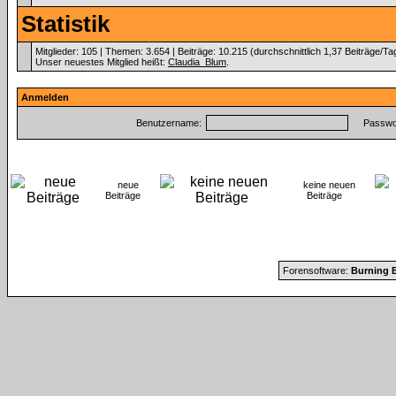
Statistik
Mitglieder: 105 | Themen: 3.654 | Beiträge: 10.215 (durchschnittlich 1,37 Beiträge/Ta
Unser neuestes Mitglied heißt:
Claudia_Blum
.
Anmelden
Benutzername:
Passwor
neue
keine neuen
Beiträge
Beiträge
Forensoftware:
Burning B