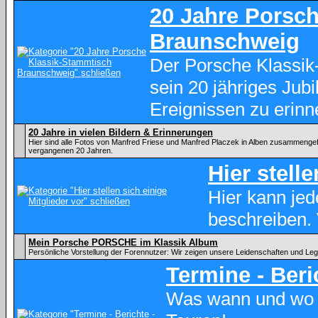
20 Jahre Porsc
Braunschweig
Der Porsche Klassik
sein 20 jähriges Ju
Ereignissen zu erinn
20 Jahre in vielen Bildern & Erinnerungen
Hier sind alle Fotos von Manfred Friese und Manfred Placzek in Alben zusammenge
vergangenen 20 Jahren.
Hier stell
Hier kann je
beschreiben.
Mein Porsche PORSCHE im Klassik Album
Persönliche Vorstellung der Forennutzer: Wir zeigen unsere Leidenschaften und Le
Termine - Beri
Was wann und wo 