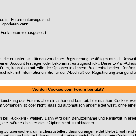
unde im Forum unterwegs sind
m ignorieren kann
 Funktionen vorausgesetzt:
n, die du unter Umständen vor deiner Registrierung bestätigen musst. Deswei
deinen Account festlegen oder bekommst es zugeschickt. Deine E-Mail-Adresse
rfen, kannst du mit Hilfe der Optionen in deinem Profil entscheiden. Der Ad
geschickt mit Informationen, die für den Abschluß der Registrierung zwingend er
Werden Cookies vom Forum benutzt?
 Benutzung des Forums aber einfacher und komfortabler machen. Cookies werd
um vorhanden ist oder nicht, dass du automatisch angemeldet wirst, ohne e
en bei Rückkehr?' wählen. Dann wird dein Benutzername und Kennwort in eine
, etc. wäre es besser diese Option nicht zu aktivieren.
ung zu überwachen, um sicherzustellen, dass du angemeldet bleibst, während 
n mit jedem Link, auf den du klickst, mitversendet. Die Wahl kein Cookie z