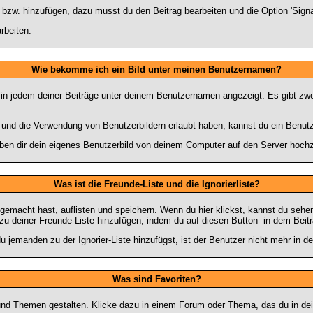
 bzw. hinzufügen, dazu musst du den Beitrag bearbeiten und die Option 'Signa
rbeiten.
Wie bekomme ich ein Bild unter meinen Benutzernamen?
 in jedem deiner Beiträge unter deinem Benutzernamen angezeigt. Es gibt zwei
lt und die Verwendung von Benutzerbildern erlaubt haben, kannst du ein Benut
uben dir dein eigenes Benutzerbild von deinem Computer auf den Server hoch
Was ist die Freunde-Liste und die Ignorierliste?
m gemacht hast, auflisten und speichern. Wenn du
hier
klickst, kannst du sehe
zu deiner Freunde-Liste hinzufügen, indem du auf diesen Button
in dem Beitr
u jemanden zu der Ignorier-Liste hinzufügst, ist der Benutzer nicht mehr in d
Was sind Favoriten?
n und Themen gestalten. Klicke dazu in einem Forum oder Thema, das du in de