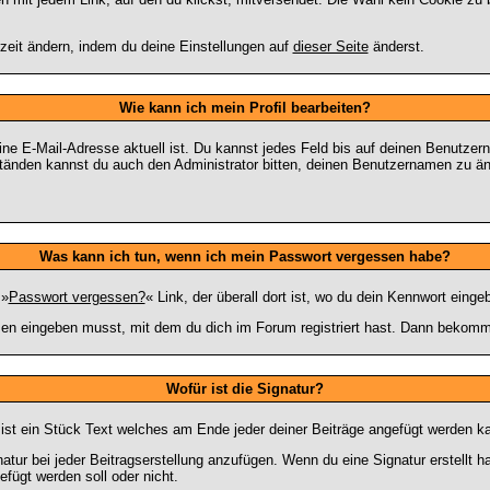
rzeit ändern, indem du deine Einstellungen auf
dieser Seite
änderst.
Wie kann ich mein Profil bearbeiten?
s deine E-Mail-Adresse aktuell ist. Du kannst jedes Feld bis auf deinen Benu
Umständen kannst du auch den Administrator bitten, deinen Benutzernamen zu ä
Was kann ich tun, wenn ich mein Passwort vergessen habe?
 »
Passwort vergessen?
« Link, der überall dort ist, wo du dein Kennwort eing
n eingeben musst, mit dem du dich im Forum registriert hast. Dann bekommst
Wofür ist die Signatur?
s ist ein Stück Text welches am Ende jeder deiner Beiträge angefügt werden k
natur bei jeder Beitragserstellung anzufügen. Wenn du eine Signatur erstellt
fügt werden soll oder nicht.