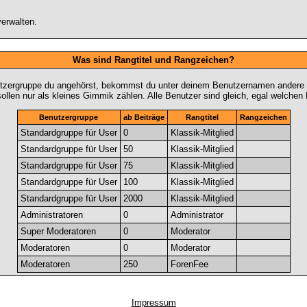
erwalten.
Was sind Rangtitel und Rangzeichen?
utzergruppe du angehörst, bekommst du unter deinem Benutzernamen andere Ra
sollen nur als kleines Gimmik zählen. Alle Benutzer sind gleich, egal welche
Benutzergruppe
ab Beiträge
Rangtitel
Rangzeichen
Standardgruppe für User
0
Klassik-Mitglied
Standardgruppe für User
50
Klassik-Mitglied
Standardgruppe für User
75
Klassik-Mitglied
Standardgruppe für User
100
Klassik-Mitglied
Standardgruppe für User
2000
Klassik-Mitglied
Administratoren
0
Administrator
Super Moderatoren
0
Moderator
Moderatoren
0
Moderator
Moderatoren
250
ForenFee
Impressum