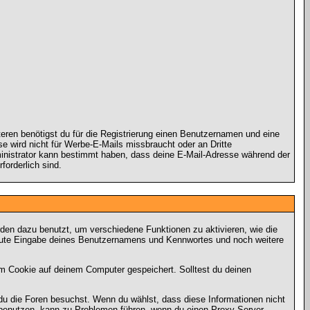
teren benötigst du für die Registrierung einen Benutzernamen und eine
 wird nicht für Werbe-E-Mails missbraucht oder an Dritte
ministrator kann bestimmt haben, dass deine E-Mail-Adresse während der
forderlich sind.
en dazu benutzt, um verschiedene Funktionen zu aktivieren, wie die
rneute Eingabe deines Benutzernamens und Kennwortes und noch weitere
m Cookie auf deinem Computer gespeichert. Solltest du deinen
du die Foren besuchst. Wenn du wählst, dass diese Informationen nicht
u benutzen, kann zu Problemen führen, wenn du einen Proxy-Server