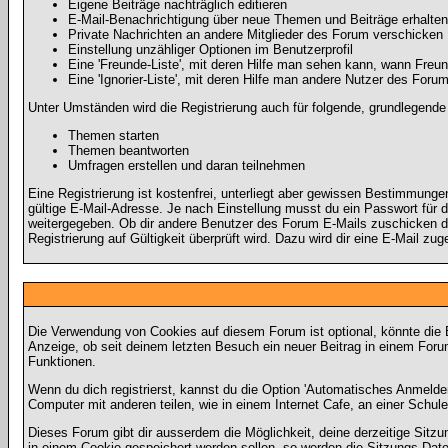
Eigene Beiträge nachträglich editieren
E-Mail-Benachrichtigung über neue Themen und Beiträge erhalten
Private Nachrichten an andere Mitglieder des Forum verschicken
Einstellung unzähliger Optionen im Benutzerprofil
Eine 'Freunde-Liste', mit deren Hilfe man sehen kann, wann Fre
Eine 'Ignorier-Liste', mit deren Hilfe man andere Nutzer des Foru
Unter Umständen wird die Registrierung auch für folgende, grundlegende
Themen starten
Themen beantworten
Umfragen erstellen und daran teilnehmen
Eine Registrierung ist kostenfrei, unterliegt aber gewissen Bestimmunge
gültige E-Mail-Adresse. Je nach Einstellung musst du ein Passwort für 
weitergegeben. Ob dir andere Benutzer des Forum E-Mails zuschicken dü
Registrierung auf Gültigkeit überprüft wird. Dazu wird dir eine E-Mail zu
Die Verwendung von Cookies auf diesem Forum ist optional, könnte die
Anzeige, ob seit deinem letzten Besuch ein neuer Beitrag in einem For
Funktionen.
Wenn du dich registrierst, kannst du die Option 'Automatisches Anmeld
Computer mit anderen teilen, wie in einem Internet Cafe, an einer Schule
Dieses Forum gibt dir ausserdem die Möglichkeit, deine derzeitige Sitz
in einem Cookie gespeichert werden sollen, so werden die Sitzungs-Date