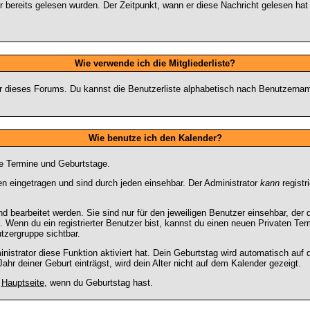
 bereits gelesen wurden. Der Zeitpunkt, wann er diese Nachricht gelesen hat
Wie verwende ich die Mitgliederliste?
tzer dieses Forums. Du kannst die Benutzerliste alphabetisch nach Benutzern
Wie benutze ich den Kalender?
te Termine und Geburtstage.
 eingetragen und sind durch jeden einsehbar. Der Administrator
kann
registr
 bearbeitet werden. Sie sind nur für den jeweiligen Benutzer einsehbar, der d
 Wenn du ein registrierter Benutzer bist, kannst du einen neuen Privaten Te
utzergruppe sichtbar.
strator diese Funktion aktiviert hat. Dein Geburtstag wird automatisch auf
hr deiner Geburt einträgst, wird dein Alter nicht auf dem Kalender gezeigt.
r
Hauptseite
, wenn du Geburtstag hast.