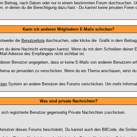
im Beitrag, nach Datum oder nur in einem bestimmten Forum durchsuchen. Um
, in denen du die Berechtigung dazu hast - Du kannst keine privaten Foren d
Kann ich anderen Mitgliedern E-Mails schicken?
entweder die
Benutzerliste
durchsuchen, oder klicke die
Grafik in dem Beitra
 dem du deine Nachricht eintragen kannst. Wenn du mit dem Schreiben deiner E-
Mail-Adresse des Empfängers nicht sichtbar ist.
at dieser Benutzer angegeben, dass er keine E-Mails von anderen Benutzern er
m Thema an jemanden zu verschicken. Wenn du ein Thema anschauen, wirst du e
hten
System an andere Benutzer des Forums verschicken. Um mehr Information
Was sind private Nachrichten?
 sich registrierte Benutzer gegenseitig Private Nachrichten zuschicken.
ie Benutzer dieses Forums beschränkt. Du kannst auch den BBCode, die Smilie