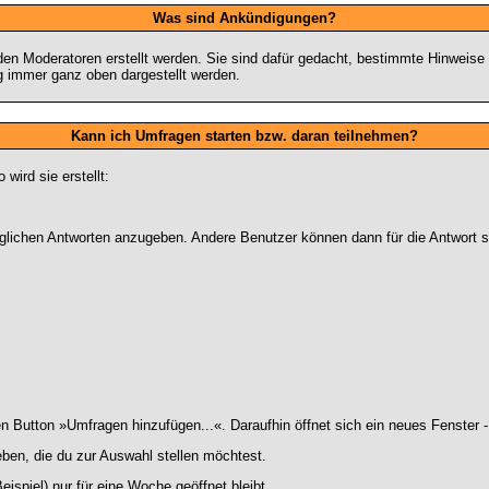
Was sind Ankündigungen?
den Moderatoren erstellt werden. Sie sind dafür gedacht, bestimmte Hinweise
g immer ganz oben dargestellt werden.
Kann ich Umfragen starten bzw. daran teilnehmen?
ird sie erstellt:
 möglichen Antworten anzugeben. Andere Benutzer können dann für die Antwort
Button »Umfragen hinzufügen...«. Daraufhin öffnet sich ein neues Fenster -
ben, die du zur Auswahl stellen möchtest.
ispiel) nur für eine Woche geöffnet bleibt.