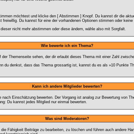
stimmen möchtest und klicke den [ Abstimmen ] Knopf. Du kannst dir die akt
st freiwillig. Du kannst für eine der vorhandenen Optionen stimmen oder kei
dieser nicht mehr abstimmen oder diese ändern, wähle also mit Sorgfalt.
Wie bewerte ich ein Thema?
der Themenseite sehen, der dir erlaubt dieses Thema mit einer Zahl zwisch
wenn du denkst, dass das Thema grossartig ist, kannst du es als »10 Punkte T
Kann ich andere Mitglieder bewerten?
er je nach Einschätzung bewerten. Der Vorgang ist analog zur Bewertung von T
g: Du kannst jedes Mitglied nur einmal bewerten.
Was sind Moderatoren?
die Fähigkeit Beiträge zu bearbeiten, zu löschen und führen auch andere H