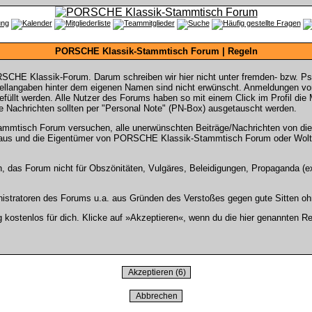
PORSCHE Klassik-Stammtisch Forum | Regeln
SCHE Klassik-Forum. Darum schreiben wir hier nicht unter fremden- bzw. P
langaben hinter dem eigenen Namen sind nicht erwünscht. Anmeldungen von 
gefüllt werden. Alle Nutzer des Forums haben so mit einem Click im Profil di
 Nachrichten sollten per "Personal Note" (PN-Box) ausgetauscht werden.
tisch Forum versuchen, alle unerwünschten Beiträge/Nachrichten von diese
rs aus und die Eigentümer von PORSCHE Klassik-Stammtisch Forum oder Wolt
n, das Forum nicht für Obszönitäten, Vulgäres, Beleidigungen, Propaganda (ex
stratoren des Forums u.a. aus Gründen des Verstoßes gegen gute Sitten ohn
ostenlos für dich. Klicke auf »Akzeptieren«, wenn du die hier genannten Re