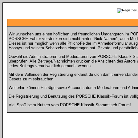
Wir wünschen uns einen höflichen und freundlichen Umgangston im POR
PORSCHE-Fahrer verstecken sich nicht hinter "Nick Namen", auch Model
Dieses ist nur möglich wenn alle Pflicht-Felder im Anmeldeformular aus
Hobbys und seinem Schätzchen eingetragen hat. Private und persönliche
Obwohl die Administratoren und Moderatoren von PORSCHE Klassik-Stamm
überprüfen. Alle Beiträge/Nachrichten drücken die Ansichten des Auto
jedes Beitrags verantwortlich gemacht werden.
Mit dem Vollenden der Registrierung erklärst du dich damit einverstande
Gesetz zu missbrauchen.
Weiterhin können Einträge sowie Accounts durch Moderatoren und Admini
Die Registrierung und Benutzung des PORSCHE Klassik-Forum ist völlig k
Viel Spaß beim Nutzen vom PORSCHE Klassik-Stammtisch Forum!