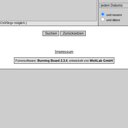
und neuere
und ältere
trl/Strg« möglich.)
Impressum
Forensoftware:
Burning Board 2.3.4
, entwickelt von
WoltLab GmbH