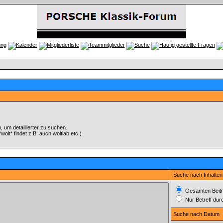
um detaillierter zu suchen.
olt* findet z.B. auch woltlab etc.)
Suche nach Inhalten
Gesamten Beitr
Nur Betreff du
Suche nach Datum