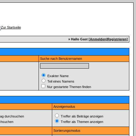
» Hallo Gast [
Anmelden
|
Registrieren
]
Suche nach Benutzernamen
Exakter Name
Teil eines Namens
Nur gestartete Themen finden
Anzeigemodus
ag durchsuchen
Treffer als Beiträge anzeigen
rchsuchen
Treffer als Themen anzeigen
Sortierungsmodus