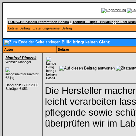
PORSCHE Klassik-Stammtisch Forum
»
Technik - Tipps - Erklärungen und Dis
Letzter Beitrag
|
Erster ungelesener Beitrag
Billig bringt keinen Glanz
Autor
Beitrag
Manfred Placzek
Website Manager
Billig
bringt
keinen
Glanz
Dabei seit: 17.02.2006
Die Hersteller machen
Beiträge: 6.051
leicht verarbeiten las
pflegende sowie schü
überprüfen wir im Lab